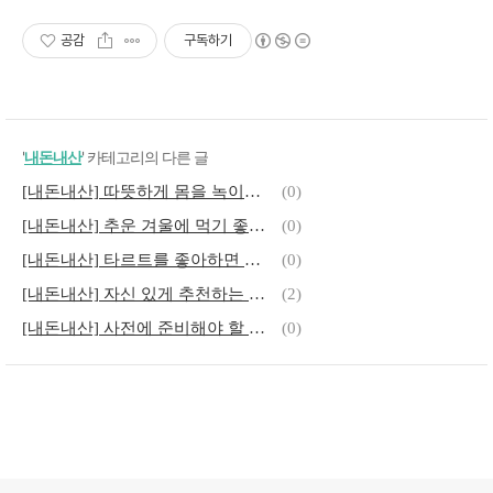
공감
구독하기
'
내돈내산
' 카테고리의 다른 글
[내돈내산] 따뜻하게 몸을 녹이는 합정 우동 맛집 카덴
(0)
[내돈내산] 추운 겨울에 먹기 좋은 천안 각원사 두부 음식점 초당골 순두부
(0)
[내돈내산] 타르트를 좋아하면 무조건 만족하는 천안 타르트 맛집 room81
(0)
[내돈내산] 자신 있게 추천하는 갈매 해물찜, 태윤 해물찜 칼국수
(2)
[내돈내산] 사전에 준비해야 할 천안 케이크 맛집 샌디스 케이크
(0)