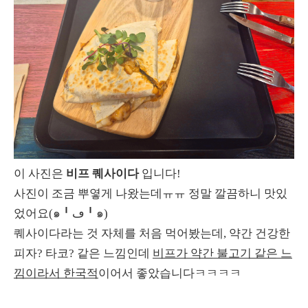
이 사진은
비프 퀘사이다
입니다!
사진이 조금 뿌옇게 나왔는데ㅠㅠ 정말 깔끔하니 맛있
었어요(๑╹ڡ╹๑)
퀘사이다라는 것 자체를 처음 먹어봤는데, 약간 건강한
피자? 타코? 같은 느낌인데
비프가 약간 불고기 같은 느
낌이라서 한국적
이어서 좋았습니다ㅋㅋㅋㅋ