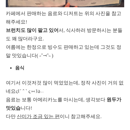
카페에서 판매하는 음료와 디저트는 위의 사진을 참고
해주세요!
브런치도 많이 팔고 있어
서, 식사하러 방문하시는 분들
도 꽤 많더라구요.
여름에는 한정으로 빙수도 판매하고 있는데 그것도 정
말 맛있습니다( ˶ˆ⤙ˆ˵ )
음식
여기서 이것저것 많이 먹었었는데, 정작 사진이 거의 없
네요ς꒰´ ˆ ` ς ⑅ ꒱ა˒˒
음료는 보통 아메리카노를 마시는데, 생각보다
원두가
맛있습
니다!
다만
산미가 조금 있는 편
이니 참고해주세요.