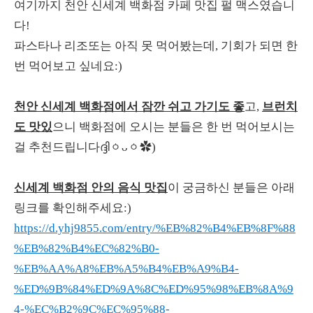
여기까지 천안 신세계 백화점 카페 맛집 펄 맥스였습니
다!
파스타나 리조또는 아직 못 먹어봤는데, 기회가 되면 한
번 먹어보고 싶네요:)
천안 신세계 백화점에서 잠깐 쉬고 가기도 좋
고,
브런치
도 맛있
으니 백화점에 오시는 분들은 한 번 먹어보시는
걸 추천드립니다ദ്ദിㆁᴗㆁ✿)
신세계 백화점 안의 음식 맛집
이 궁금하신 분들은 아래
링크를 확인해주세요:)
https://d.yhj9855.com/entry/%EB%82%B4%EB%8F%88
%EB%82%B4%EC%82%B0-
%EB%AA%A8%EB%A5%B4%EB%A9%B4-
%ED%9B%84%ED%9A%8C%ED%95%98%EB%8A%9
4-%EC%B2%9C%EC%95%88-