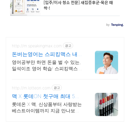
http://m.speakingmax.com
광고
돈버는영어는 스피킹맥스 내가
원할 때 번만큼 출금!
영어공부만 하면 돈을 벌 수 있는,
일석이조 영어 학습! 스피킹맥스는
가능해 공부가 돈이 된다면, 지금
당장 시작해야죠! 영어는 기본, 현
금보상까지 알차게!
http://m.lotteon.com
광고
맥 X 롯데ON 첫구매 최대 5천
원 혜택!
롯데온 X 맥, 신상품부터 사랑받는
베스트아이템까지 지금 만나보세
요!