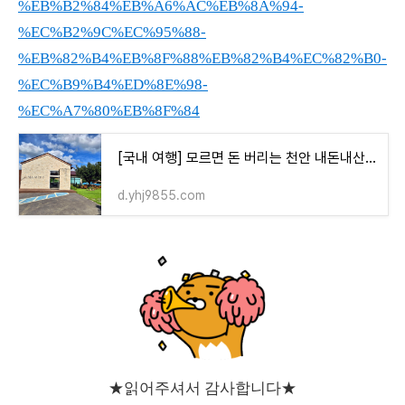
%EB%B2%84%EB%A6%AC%EB%8A%94-
%EC%B2%9C%EC%95%88-
%EB%82%B4%EB%8F%88%EB%82%B4%EC%82%B0-
%EC%B9%B4%ED%8E%98-
%EC%A7%80%EB%8F%84
[국내 여행] 모르면 돈 버리는 천안 내돈내산 카페 지도
d.yhj9855.com
★읽어주셔서 감사합니다★