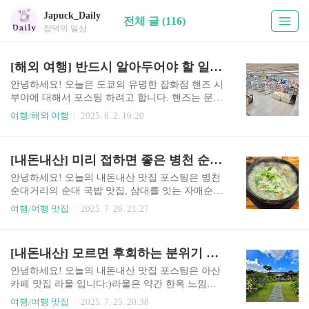
Japuck_Daily
전체 글 (116)
잡덕의 일상
[해외 여행] 반드시 알아두어야 할 일본 유명 잡화점 핸즈 시부야점
안녕하세요! 오늘은 도쿄의 유명한 잡화점 핸즈 시
부야에 대해서 포스팅 하려고 합니다. 핸즈는 문구,
다양한 소품 등을 파는 곳인데, 일본스러운 아기자
여행/해외 여행
2025. 8. 2. 19:20
기한 물건과 정말 신기한 문구 제품들이 많아서 소
품과 문구를 좋아하시는 분들이 많이 방문하는 곳
입니다:)그 중에서 핸즈 시부야점은 10층 건물로
[내돈내산] 미리 접하면 좋은 병천 순대 거리 맛집, 자매순대
정말 크고 물건이 많아서, 저도 자주 방문하는 곳이
에요!장소핸즈 시부야점의 정확한 위치는 아래 링
안녕하세요! 오늘의 내돈내산 맛집 포스팅은 병천
크를 참고해주세요.https://maps.app.goo.gl/DLMaK
순대거리의 순대 국밥 맛집, 삼대를 잇는 자매순대
HN6CPQPLd458가는 방법핸즈 시부야점은 시부야
입니다:)순대로 정말 유명한 병천 순대 거리에 있
여행/여행 맛집
2025. 7. 26. 21:27
역에서 도보로 5분 거리에 있습니다!시부야역에서
는 맛집인데요!순대 거리에서 먹었던 순댓국 가게
정말 가깝지만, 시부야역이 조금 많이 복잡한 편이
중에서 가장 맛있어서, 자주 찾아가는 집입니다.장
죠ㅠㅠㅠ 시부야역은 아래와 같은 노선이 지나가
소자매 순대의 자세한 위치는 아래 링크를 확인해
[내돈내산] 모르면 후회하는 분위기 좋은 아산 한옥 카페, 라울
고 있습니다.지나가는 노선이 정말 많아서, 접근성
주세요!https://naver.me/FXwfNQhK가게 입구가게
은 매우 높..
입구는 위의 사진처럼 생겼습니다.천안 방면에서
안녕하세요! 오늘의 내돈내산 맛집 포스팅은 아산
오는 순대 거리에서 가장 처음 집이기 때문에 찾기
카페 맛집 라울 입니다:)라울은 약간 한옥 느낌이
쉽습니다.주차장은 크게 마련되어 있어서, 주차하
나는 카페인데, 맛도 너무 좋고 분위기도 좋아서 진
여행/여행 맛집
2025. 7. 25. 20:38
실 걱정은 없습니다!가게 내부가게는 굉장히 넓고