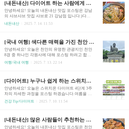
[내돈내산] 다이어트 하는 사람에게 자신있게 추천하는 강남 샤브샤브, 샤브로 21
면, 아래와 같이 전나무 숲길이 나오게 됩니다!숲
의 사진처럼 생겼습니다!가게 자체가 건물 1층에
길이 정말 ..
있기 때문에 찾기 정말 쉽습니다:)가게 입구 왼쪽
안녕하세요! 오늘의 내돈내산 맛집 포스팅은 강남
편에 1층 안쪽에 주차장이 있어서, 주차하기도 정
의 샤브샤브 맛집 샤브로 21 강남점 입니다:)다이
말 편합니다!다만, 점심 시간에는 사람이 많아서
어트 하는 동안 먹으러 갔던 곳인데, 정말 건강하고
내돈내산
2025. 7. 14. 11:53
주차장에 자리가 없을 수도 있어요ㅠㅠ가게 내부
맛있었습니다( ˶ˆ⤙ˆ˵ )장소샤브로 21 강남점 위치
점심 시간이라 사람이 많아서 내부 사진을 제대로
는 아래 링크를 확인해주세요!신논현역에서 정말
찍기 어렵네요ㅠㅠ가게 내부는 넓은 편이라서, 쾌
가까워서 접근성이 좋습니다!https://naver.me/IGJD
[국내 여행] 색다른 매력을 가진 천안 8경, 각원사
적하게 밥을 먹을 수 있어요. 메뉴 및 가격표메뉴는
B7dn가게 입구가게 입구는 위의 사진처럼 생겼습
기본..
니다.골목에 있기는 하지만, 가게가 작지 않아서 찾
안녕하세요! 오늘은 천안의 유명한 관광지인 천안
기 쉬워요!가게 내부가게 내부는 좁은 편은 아니지
8경 중 하나인 각원사에 대해 포스팅 하려고 합니
만, 단체 자리는 없는 편이에요.1인석이 많아서 혼
다!정확히는 각원사에 있는 청동대좌불이 천안 8경
여행/국내 여행
2025. 7. 13. 22:14
밥하기 정말 좋은 가게 입니다:)메뉴 및 가격표메
중 하나인데요, 각원사도 너무 좋은 절이라 같이 소
뉴는 기본적인 샤브샤브 외에도 스키야키나 돈부
개하려고 해요:)장소각원사의 자세한 위치는 아래
리도 같이 팔고 있어요((*´ω｀*)ﾉ돈부리도 진짜 맛
링크를 확인해주세요!https://naver.me/5bVsffks 내부
[다이어트] 누구나 쉽게 하는 스위치온 3주차 Tip!
있어 보이는데, 나중에 한 번 먹어보고 싶네요ㅠㅠ
사진각원사는 주차장이 넓은 편이라, 주차하기 편
샤브샤브..
합니다!다만 주차장에 줄이 없어서, 주차하실 때
안녕하세요! 오늘은 스위치온 다이어트 4단계 3주
조심히 하셔야 합니다ㅋㅋㅋㅋ절은 항상 그렇지만
차의 자세한 과정을 포스팅 하겠습니다.여름을 맞
계단이 많아서 정말 힘들어요ς꒰´ ˆ ` ς ⑅ ꒱ა˒˒그래도
아 스위치온 다이어트 중인데, 생각보다 쉽지 않네
건강 Tip/다이어트
2025. 7. 10. 11:54
고요하고, 절의 느낌을 느끼기에 너무 좋습니다!청
요ㅠㅠ 과일 먹고 싶다 스위치온의 전체적인 설명
동대좌불각원사에서 가장 유명한 건 아마도 청동
및 방법이 궁금하신 분들은 아래 링크에서 확인해
대좌불일 텐데요.정말 크고, 만든 섬세함이 굉장해
주세요.https://d.yhj9855.com/entry/%EB%8B%A4%
[내돈내산] 많은 사람들이 추천하는 천안 한식 맛집, 유량 들꽃
서 완전 압도 당했어요!왜 천안 8경이라고 하는지..
EC%9D%B4%EC%96%B4%ED%8A%B8-%EC%8
6%8C%EB%AC%B8%EC%9D%B4-%EC%9E%90%
안녕하세요! 오늘의 내돈내산 맛집 포스팅은 천안