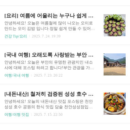
짜 추천하는 카페입니다ദ്ദി*ˊᗜˋ*)장소라울의 자세
쾌적해서, 편하게 드실 수 있습니다:)안쪽에 방도
한 위치는 아래 링크를 참고해주세요!단독으로 있
마련되어 있어서, 가끔 단체 손님도 오셔서 드시는
는 카페라서 정말 찾기 쉽습니다.https://naver.me/x
[요리] 여름에 어울리는 누구나 쉽게 하는 오이 김밥
것 같아요!메뉴 및 가격표자매 순대는 순대 국밥과
VBuXtWK카페 입구위의 보이는 것이 라울 카페 공
순대를 중심으로 ..
간의 입구 입니다!단독 카페라서 들어오시고, 카페
안녕하세요! 오늘은 여름철에 많이 나오는 오이로
입구까지 조금 거리가 있습니다.입구에 들어오시
만드는 오이 김밥 입니다.정말 쉽게 만들 수 있어
면 바로 주차장인데, 넓어서 주차하기는 정말 좋습
서, 저희도 여름마다 집에서 자주 해먹는 요리인데
건강 Tip/요리
2025. 7. 24. 19:39
니다.다만 야외 주차장이고, 그늘이 잘 없어서 여름
요!맛도 정말 좋고, 중독적이라서 생각보다 진짜
에는 주차하면 약간 더울 수 있어요ㅠㅠ길 따라 쭉
맛있게 잘 먹습니다( ˶ˆ⤙ˆ˵ )필요한 요리 재료제가
올라가시면, 카페 입구를 보실 수 있습니다:)주변
소개하는 오이 김밥은 3인분을 기준으로 하고 있습
[국내 여행] 오래도록 사랑받는 부안 여행지, 내소사
정원을 정말 잘 꾸며놓으셔서, 구경하는 재미도 있
니다!3인분 오이 김밥에 필요한 재료는 아래와 같
어요(..
습니다.오이 3개참치캔 작은 사이즈 2개→ 참치는
안녕하세요! 오늘은 부안의 유명한 관광지인 내소
취향껏 많이 드시고 싶으신 분들은 더 넣으셔도 됩
사에 대해 포스팅 하려고 합니다!부안 관광을 가면
니다:)홀그레인 머스타드밥 3인분참기름매실액김
서 들렸던 장소인데, 절이 굉장히 기분 좋더라구
여행/국내 여행
2025. 7. 23. 20:22
밥 김1. 참치 양념하기먼저 참치캔에서 참치를 꺼
요:)장소내소사의 자세한 위치는 아래 링크를 확인
내고, 홀그레인 머스타드와 섞어 줍니다!홀그레인
해주세요!https://naver.me/5gF9Chnq내부 사진내소
머스타드는 보통 큰 스푼으로 한 숟가락 넣어주시
사는 주차장이 넓은 편이라, 주차하기 정말 편합니
[내돈내산] 철저히 검증된 성성 호수 공원 맛집, 담솥 천안성성점
면 되는데, 취향에 따라 넣어주시면 됩니다:)참치
다!다만 주차 요금이 있기 때문에 나가시기 전에
가 약간 비릴 수 있으니, 너무 ..
요금은 정산하셔야 합니다.내소사 가는 길에 다양
안녕하세요! 오늘의 내돈내산 맛집 포스팅은 천안
한 음식점이나 카페, 많은 상점들이 있어서 구경하
성성 호수 공원의 한식 맛집 담솥 천안성성점입니
는 맛이 쏠쏠합니다ദ്ദിㆁᴗㆁ✿)음식점들도 사찰에
다:)얼마 전에 성성 호수 공원에 들렸다가 먹었던
여행/여행 맛집
2025. 7. 15. 22:50
어울리는 한식들을 많이 파는데, 다 맛있어 보입니
밥집인데, 솥밥이 정말 맛있었어요( ˶ˆ⤙ˆ˵ )장소담
다!저도 가는 길에 오디 주스를 하나 마셨는데, 진
솥 천안성성점 위치는 아래 링크를 확인해주세요!h
짜 너무 맛있더라구요( ˶ˆ⤙ˆ˵ ) 내소사 입구를 지나
ttps://naver.me/IItJKgwm 가게 입구가게 입구는 위