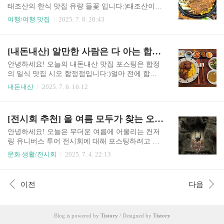
EC%9E%90%ED%95%9C-%EC%8A%A4%EC%9
태조산의 한식 맛집 유량 들꽃 입니다:)태조산이나
C%84%EC%B9%98%EC%98%A8-%EB%B0%95%
각원사에 갈 일이 있을 때 몇 번 먹었던 한식집인
여행/여행 맛집
2025. 7. 8. 20:43
EC%9A%A9%EC%9A%B0-%EB%8B%A4%EC%9
데, 너무 맛있더라구요( ˶ˆ⤙ˆ˵ )장소유량 들꽃의 자
D%B4%EC%96%B4%ED%8A%B8-2%ED%9A%8
세한 위치는 아래 링크를 확인해주세요!https://nave
C%EC%B0%A8-%EC%8B%9C%EC%9E%91..
r.me/G0DXmerU가게 입구유량 들꽃은 도로 쪽에
[내돈내산] 알만한 사람은 다 아는 합정 일식 맛집, 시오 합정점
가게가 있기 때문에 위의 사진과 같은 표지판을 보
시고 찾아가시면 됩니다!주차장은 크게 마련되어
안녕하세요! 오늘의 내돈내산 맛집 포스팅은 합정
있습니다.안쪽에 제2주차장까지 있기 때문에 주차
의 일식 맛집 시오 합정점입니다:)얼마 전에 합정
걱정은 안하셔도 됩니다!가게 입구는 위의 사진처
에서 점심을 먹으러 간 곳인데 너무 맛있더라구요(
내돈내산
2025. 7. 6. 16:12
럼 생겼습니다.가게만 보면 약간 카페 같은 분위기
˶ˆ⤙ˆ˵ )장소시오 합정점 위치는 아래 링크를 확인
도 나네요.가게 내부가게는 넓은 편이고, 가끔 단체
해주세요!https://naver.me/F74lMJD3 가게 입구가게
손님도 오셔서 드시는 것 같아요!가게 안쪽에 계단
입구는 위의 사진처럼 생겼습니다!오른쪽에 보이
[전시회 추천] 올 여름 모두가 찾는 오싹한 전시회, 컨저링 유니버스 투어
이 한 계단 있으니 참고 부탁드려요.메뉴 및 가격표
는 입구 안쪽으로 들어가면 가게 입구를 보실 수 있
유량 들..
어요:)웨이팅일 경우, 밖에서 테이블 매니저로 등
안녕하세요! 오늘은 무더운 여름에 어울리는 컨저
록하시면 됩니다!저는 주말에 점심 시간에 갔는데
링 유니버스 투어 전시회에 대해 포스팅하려고 합
웨이팅이 긴 편은 아니였어요.그래도 확실히 맛집
니다:)지금 현재 사전 예매 2차가 진행 중이기 때문
문화 생활/전시회
2025. 7. 4. 22:13
으로 소문난만큼 어느 정도 기다리는 손님은 계속
에 후다닥 포스팅 가져왔어요 =͟͟͞͞(๑•̀ㅁ•́ฅ✧전시회 소
있는 것 같아요. 가게 내부가게 내부는 좁은 편은
개전시회 소개는 아래 사진을 참고해주세요.확실
아닙니다만, 사람이 많아서 복잡한 편입니다!2인
히 공포 영화의 명가답게 전시회도 오싹하게 구성
이전
다음
좌석이 많아 혼밥 하시는 분들도 제법 많았습니다.
이 된 것 같아요(ㅅ´ ˘ `)♡장소컨저링 유니버스 투
그래도..
어 전시회는 홍대 덕스 1관에서 진행할 예정입니
다.자세한 위치는 아래 링크를 참고해주세요!http
Blog is powered by
Tistory
/ Designed by
Tistory
s://naver.me/FzSZ9wUb 사전 예매아쉽게도 1차 사