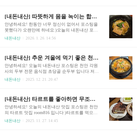
진짜 너무 이쁘더라구요ㅠㅠ작은 천을 따라 양쪽
카페 두 개 밖에 없어서, 찾기는 정말 쉽습니다.바
에 벚꽃이 활짝 폈는데 다리 위에서 보니까 정말 눈
로 앞에도 주차장이 있고, 제2주차장도 있어서 주
이 가득 내린 것 같아요(ㅅ´ ˘ `)♡장소천안의 원성
[내돈내산] 따뜻하게 몸을 녹이는 합정 우동 맛집 카덴
차 공간이 적지는 않은 편입니다!다만 카페도 크고
천 길의 자세한 위치는 아래 링크를 참고해주세요!
옆에..
차로 찾아오시는 분들은 스타벅스 원성 DT, 삼성스
안녕하세요! 한동안 너무 정신이 없어서 포스팅을
토어 원성점, GS더프레시 천안점 이런 건물을 검색
못했다가 오랜만에 하네요:)오늘의 내돈내산 포스
해서 오시는 것이 좋습니다:)https://naver.me/IGJ0N
팅은 합정의 우동 맛집 우동 카덴 입니다.친구랑 한
내돈내산
2026. 1. 26. 14:56
Gk3주차여기가 천 주변이라서 정말 주차할 곳이
번 먹었었는데, 우동 면발이 진짜 너무 맛있더라구
없습니다ㅠㅠ가능하시면 근처 학교, GGS더프레시
요(๑╹ڡ╹๑)장소우동 카덴은 합정역 2번 출구에서
천안점, 삼성스토어 원성점, 스타벅스 원성 DT, LG
가시면 정말 금방 가실 수 있습니다.우동 카덴의 자
[내돈내산] 추운 겨울에 먹기 좋은 천안 각원사 두부 음식점 초당골 순두부
전자베스트샵 원성점 이런 건물 주차장을 이용하
세한 위치는 아래 링크를 참고해주세요!https://nave
시거나, ..
r.me/x3jV4Hev가게 입구가게 입구는 위의 사진처
안녕하세요! 오늘의 내돈내산 포스팅은 천안 각원
럼 생겼습니다!가게가 인기가 많아서, 조금만 늦어
사의 두부 전문 음식점 초당골 순두부 입니다.저는
도 바로 웨이팅을 하더라구요ㅠㅠ저는 break time
여름에 먹으러 갔었는데, 따뜻한게 겨울에 먹기 좋
내돈내산
2025. 12. 21. 20:47
끝나자마자 가서 바로 들어갈 수 있었습니다:)가게
았어서 지금 포스팅을 하네요ㅋㅋㅋㅋ장소초당골
내부가게 내부는 좁은 편은 아니지만, 책상 자체가
순두부는 천안 8경으로 유명한 각원사 근처에 있습
큰 편은 아니였어요!단체로 가기에는 약간 자리에
니다.초당골 순두부의 자세한 위치는 아래 링크를
[내돈내산] 타르트를 좋아하면 무조건 만족하는 천안 타르트 맛집 room81
부담이 있을 수 있지만, 커플이나 가족 단위로 가..
참고해주세요!https://naver.me/FbOvG4NA가게 입구
초당골 순두부는 도로 쪽에 가게가 있기 때문에 위
안녕하세요! 오늘의 내돈내산 맛집 포스팅은 천안
의 사진과 같은 표지판을 보시고 찾아가시면 됩니
의 타르트 맛집 room816 입니다:)타르트를 먹으러
다!가게 바로 앞과 옆에 주차장이 있습니다.주차장
한 번 갔었는데, 정말 맛있었습니다٩(˙ᵕ˙⑅๑)장소 신
내돈내산
2025. 11. 27. 14:45
이 큰 편은 아니지만, 그래도 주차하기 불편하다는
세계 백화점 A동 출입구에서 나가면 가깝습니다.ro
느낌은 전혀 없었어요!가게 입구는 위의 사진처럼
om816 의 자세한 위치는 아래 링크를 참고해주세
생겼습니다.바깥쪽에는 계단이 없는데, 가게 안에
요!https://naver.me/FIfw4yaU가게 입구가게 입구는