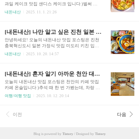
아래 링크를 확인해주세요!https://naver.me/xExW9d
과일 케이크 맛집 샌디스 케이크 입니다:)벌써 두
99 뚜쥬루 돌가마점 충남 천안시 동남구 풍세로 70
번이나 케이크를 먹었는데, 정말 제 취향이라서 소
내돈내산
2025. 11. 1. 21:26
6 방문 후기여기는 정말 카페가 아니라 하나의 빵
개해드려고 합니다!장소샌디스 케이크의 자세한
마을이라고 보시면 됩니다ㅋㅋㅋㅋ빵 파는 건물,
위치는 아래 링크를 확인해주세요.두정 도서관 바
케이크 파는 건물, 카페 건물 등 건물 자체가 나눠
로 앞에 있어서, 찾기 어렵지 않습니다!https://naver.
[내돈내산] 나만 알고 싶은 진천 일본 가정식 맛집 미도리 키친
져 있어 엄~~~청 큽니다!파는 빵마다 전부 맛있고,
me/xP8AXST8가게 입구가게 입구는 위의 사진처
관..
럼 생겼습니다!주차장은 따로 마련되어 있지 않아
안녕하세요! 오늘의 내돈내산 맛집 포스팅은 진천
서, 도서관이나 근처에 잠깐 정차해두셔야 합니다(
충북혁신도시 일본 가정식 맛집 미도리 키친 입니
ᐪ ᐪ )보통은 케이크를 찾아가는 경우가 많아서 주변
다:)저번에 한 번 갔었는데, 진짜 완벽한 일본식 가
내돈내산
2025. 10. 20. 14:57
에 세워두시는 경우가 많더라구요.가게 내부보통
정식이라서 정말 맛있게 먹고 왔어요(˶• ֊ •˶)장소미
케이크를 예약해서 가져가지만, 안에서 먹을 수 있
도리 키친의 자세한 위치는 아래 링크를 참고해주
는 자리도 있습니다!자리도 좁은 편은 아니라서 편
세요!아파트 바로 뒤쪽에 있어서 찾기 어렵지는 않
[내돈내산] 혼자 알기 아까운 천안 대형 카페 맛집 온슬
하게 드실 수 있어요(੭˙ ˘ ˙)੭메뉴 및 가격표가게에
습니다.https://naver.me/FTXIEhsF가게 입구가게 입
서 판매하는..
구는 위의 사진처럼 생겼습니다!직접적으로 주차
오늘의 내돈내산 맛집 포스팅은 천안의 카페 맛집
장이 마련되어 있지는 않지만, 근처에 주차할 공간
카페 온슬입니다:)추석 때 한 번 가봤는데, 차랑 디
은 제법 있습니다!그렇게 주차에 어렵지는 않았어
저트가 정말 맛있었어요(*´ч ` *)장소조금 많~이 안
여행/여행 맛집
2025. 10. 12. 20:14
요:)가게 내부가게 내부는 그렇게 큰 편은 아닌데
쪽에 위치해 있기 때문에 가는 길이 약간 복잡할 수
요!바 형식으로 앉을 수 있는 자리가 거의 대부분
는 있습니다.그래도 근처에 아무것도 없는 단독 카
입니다.4인 테이블 자리 딱 하나가 있는데, 저는 여
페이기 떄문에 찾기는 쉽습니다.온슬의 자세한 위
이전
다음
기서 먹었어요ㅎㅎ가게가 굉장히 아기자기하게 잘
치는 아래 링크를 참고해주세요!https://naver.me/F5
꾸며져 있어서..
ajYZyi가게 입구가게를 멀리서 보면 이런 느낌인
데, 감나무가 너무 이쁘게 배치되어 있습니다!날씨
Blog is powered by
Tistory
/ Designed by
Tistory
가 조금 좋았으면 좋았을텐데 아쉽네요ㅠㅠ앞에는