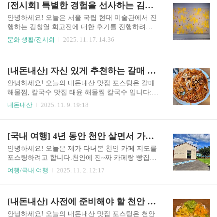
[전시회] 특별한 경험을 선사하는 김창열 회고전
는 계단이 있으니 참고해주세요.가게 내부가게 내
위의 사진처럼 생겼습니다!도로가 좁아서, 약간 사
부는 넓은 편입니다.안에 ..
진 찍기가 어렵더라구요ㅠㅠ건물 주차장으로 가시
안녕하세요! 오늘은 서울 국립 현대 미술관에서 진
면 되는데, 주차장 입구는 가게 입구보다 약간 뒤에
행하는 김창열 회고전에 대한 후기를 진행하려고
있습니다.누가봐도 주차장 입구처럼 생겨서 찾기
합니다:)회고전이 진행한지는 꽤 됐는데, 이번에
문화 생활/전시회
2025. 11. 17. 14:36
어렵지 않아요!가게 내부가게 내부는 그렇게 넓은
시간이 되서 한 번 다녀왔어요! 김창열 회고전에
편은 아니지만, 자리는 제법 넉넉하게 있는 편입니
대한 공식 정보가 궁금하신 분들은 아래 링크를 확
다!최대 4인석까지 있기 때문에 단체 손님은 방문
인해주세요:)https://www.mmca.go.kr/exhibitions/exh
[내돈내산] 자신 있게 추천하는 갈매 해물찜, 태윤 해물찜 칼국수
하기 어려우실 수 있어요ㅠㅠ가게 콘셉이 호텔이
ibitionsDetail.do?exhId=202501060001894 국립현대
여서..
미술관1. 전시서문 안녕하십니까. 국립현대미술관
안녕하세요! 오늘의 내돈내산 맛집 포스팅은 갈매
김창열 전에 오신 것을 환영합니다. 국립현대미술
해물찜, 칼국수 맛집 태윤 해물찜 칼국수 입니다:)
관은 한국현대미술사를 정립하고 위상을 강화하기
갈매에 살았을 때 자주 갔던 해물찜 집인데, 지금도
내돈내산
2025. 11. 9. 19:18
위해 원로 작가들과 당대 미술계 연구에 기반한ww
가끔 생각나서 종종 먹으러 가는 것 같아요(˶• ▿ •˶)
w.mmca.go.kr장소서울 국립 현대 미술관의 자세한
장소태윤 해물찜의 자세한 위치는 아래 링크를 참
위치는 아래 링크를 확인해주세요!경복궁 뒷편에
고해주세요!아파트 상가 2층으로 올라가시면 볼 수
[국내 여행] 4년 동안 천안 살면서 가봤던 찐 카페 지도 (천안 관광 필수!)
있어서, 찾기 어렵지..
있어요.https://naver.me/FFG3at6T가게 입구태윤 해
물찜 칼국수는 아파트 상가에 있기 때문에 아파트
안녕하세요! 오늘은 제가 다녀본 천안 카페 지도를
상가로 들어오시면 됩니다!상가 지상 주차장에 주
포스팅하려고 합니다.천안에 진~짜 카페랑 빵집이
차하시고 뒷문으로 들어오셔도 됩니다.지하보다는
많은데, 제가 다녀본 곳도 이제 제법 많아져서 하나
여행/국내 여행
2025. 11. 2. 12:17
주차 자리가 많지는 않아요!지하에도 주차장이 있
씩 포스팅 모아보여고 합니다:D다녀온 카페가 증
기 때문에 지하에 주차하시고, 지하에서 올라오셔
가하면 계속 추가해두겠습니다(˶• ▿ •˶) 먼저 빵집
도 됩니다:)상가 전체가 사용하는 주차장이기 때문
으로 유명한 카페들 입니다:)뚜쥬르 빵돌가마마을
[내돈내산] 사전에 준비해야 할 천안 케이크 맛집 샌디스 케이크
에 편한 곳에 주차하시면 돼요!2층으로 올라오신
천안에서 제일 유명한 카페 뚜쥬르 빵돌가마마을
다음, 왼..
입니다!장소뚜쥬르 빵돌가마마을의 자세한 위치는
안녕하세요! 오늘의 내돈내산 맛집 포스팅은 천안